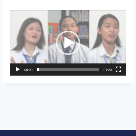
视
频
播
放
器
00:00
01:20